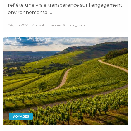
reflète une vraie transparence sur l’engagement
environnemental…
Posted
24 juin 2025
institutfrancais-firenze_com
on
VOYAGES