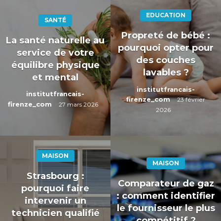
EDUCATION
SANTÉ
Propreté de bébé :
La santé naturelle au
pourquoi opter pour
service de votre
des couches
équilibre physique
lavables ?
et mental
institutfrancais-
institutfrancais-
firenze_com
23 février
firenze_com
27 mars 2026
2026
MAISON
MAISON
Strasbourg :
Comparateur de gaz
pourquoi faire
: comment identifier
intervenir un
le fournisseur le plus
technicien qualifié
compétitif ?