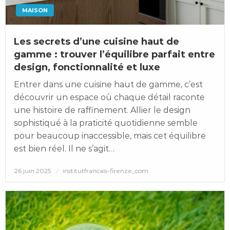
MAISON
Les secrets d’une cuisine haut de
gamme : trouver l’équilibre parfait entre
design, fonctionnalité et luxe
Entrer dans une cuisine haut de gamme, c’est
découvrir un espace où chaque détail raconte
une histoire de raffinement. Allier le design
sophistiqué à la praticité quotidienne semble
pour beaucoup inaccessible, mais cet équilibre
est bien réel. Il ne s’agit…
Posted
26 juin 2025
institutfrancais-firenze_com
on