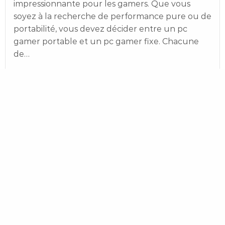
impressionnante pour les gamers. Que vous
soyez à la recherche de performance pure ou de
portabilité, vous devez décider entre un pc
gamer portable et un pc gamer fixe. Chacune
de…
Posted
2 juin 2025
institutfrancais-firenze_com
on