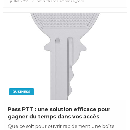
Posted
1 juillet 2025
institutfrancais-firenze_com
on
BUSINESS
Pass PTT : une solution efficace pour
gagner du temps dans vos accès
Que ce soit pour ouvrir rapidement une boîte