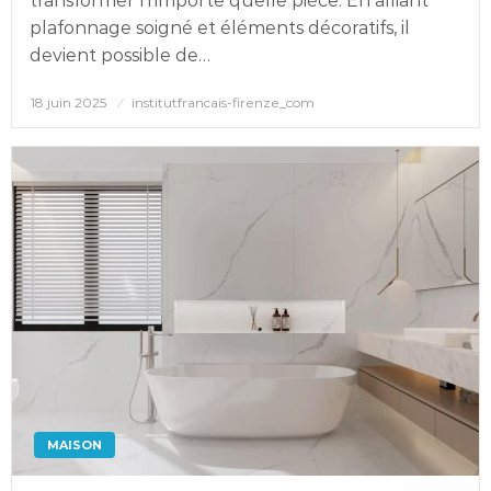
transformer n’importe quelle pièce. En alliant
plafonnage soigné et éléments décoratifs, il
devient possible de…
Posted
18 juin 2025
institutfrancais-firenze_com
on
MAISON