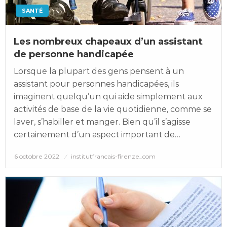
SANTÉ
Les nombreux chapeaux d’un assistant
de personne handicapée
Lorsque la plupart des gens pensent à un
assistant pour personnes handicapées, ils
imaginent quelqu’un qui aide simplement aux
activités de base de la vie quotidienne, comme se
laver, s’habiller et manger. Bien qu’il s’agisse
certainement d’un aspect important de…
Posted
6 octobre 2022
institutfrancais-firenze_com
on