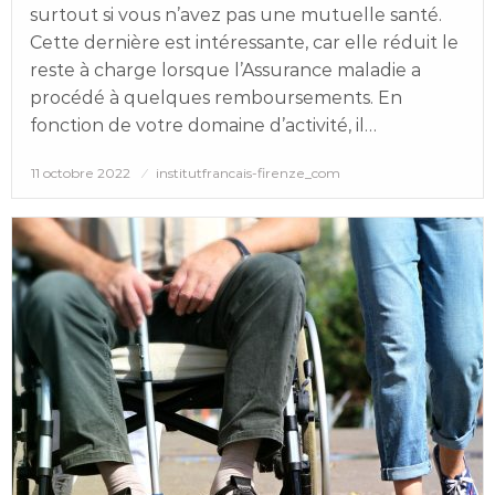
surtout si vous n’avez pas une mutuelle santé.
Cette dernière est intéressante, car elle réduit le
reste à charge lorsque l’Assurance maladie a
procédé à quelques remboursements. En
fonction de votre domaine d’activité, il…
Posted
11 octobre 2022
institutfrancais-firenze_com
on