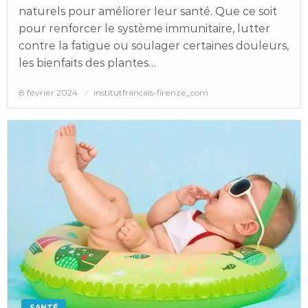
naturels pour améliorer leur santé. Que ce soit
pour renforcer le système immunitaire, lutter
contre la fatigue ou soulager certaines douleurs,
les bienfaits des plantes…
Posted
8 février 2024
institutfrancais-firenze_com
on
SANTÉ