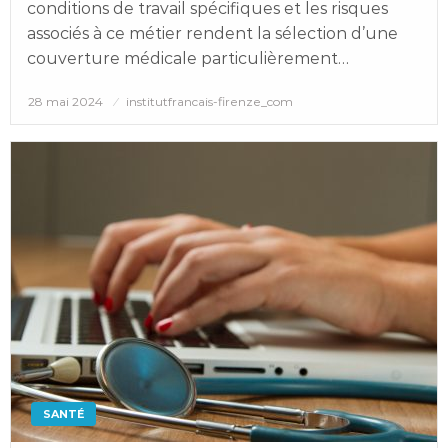
conditions de travail spécifiques et les risques
associés à ce métier rendent la sélection d’une
couverture médicale particulièrement…
Posted
28 mai 2024
institutfrancais-firenze_com
on
SANTÉ