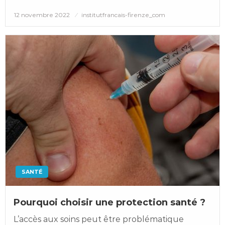
Posted
12 novembre 2022
institutfrancais-firenze_com
on
SANTÉ
Pourquoi choisir une protection santé ?
L’accès aux soins peut être problématique