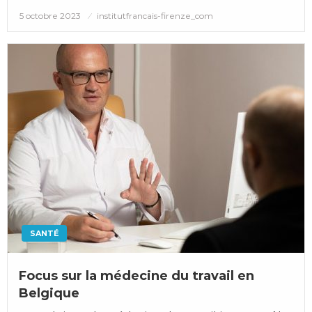
Posted
5 octobre 2023
institutfrancais-firenze_com
on
SANTÉ
Focus sur la médecine du travail en
Belgique