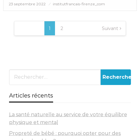
Posted
23 septembre 2022
institutfrancais-firenze_com
on
Pagination
des
1
2
Suivant
publications
Articles récents
La santé naturelle au service de votre équilibre
physique et mental
Propreté de bébé : pourquoi opter pour des