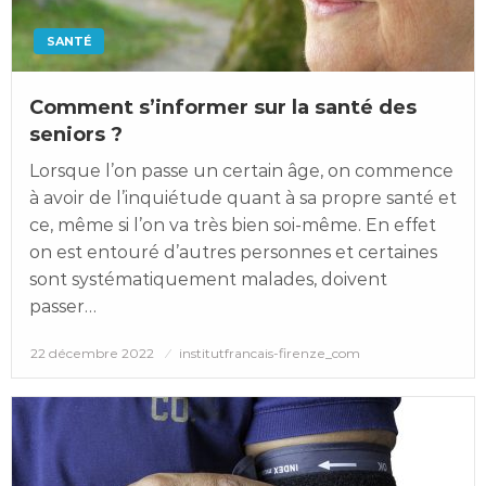
SANTÉ
Comment s’informer sur la santé des
seniors ?
Lorsque l’on passe un certain âge, on commence
à avoir de l’inquiétude quant à sa propre santé et
ce, même si l’on va très bien soi-même. En effet
on est entouré d’autres personnes et certaines
sont systématiquement malades, doivent
passer…
Posted
22 décembre 2022
institutfrancais-firenze_com
on