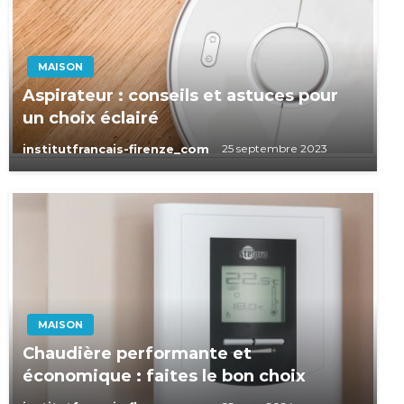
MAISON
Aspirateur : conseils et astuces pour
un choix éclairé
institutfrancais-firenze_com
25 septembre 2023
MAISON
Chaudière performante et
économique : faites le bon choix