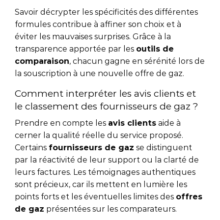
Savoir décrypter les spécificités des différentes
formules contribue à affiner son choix et à
éviter les mauvaises surprises. Grâce à la
transparence apportée par les
outils de
comparaison
, chacun gagne en sérénité lors de
la souscription à une nouvelle offre de gaz.
Comment interpréter les avis clients et
le classement des fournisseurs de gaz ?
Prendre en compte les
avis clients
aide à
cerner la qualité réelle du service proposé.
Certains
fournisseurs de gaz
se distinguent
par la réactivité de leur support ou la clarté de
leurs factures. Les témoignages authentiques
sont précieux, car ils mettent en lumière les
points forts et les éventuelles limites des
offres
de gaz
présentées sur les comparateurs.