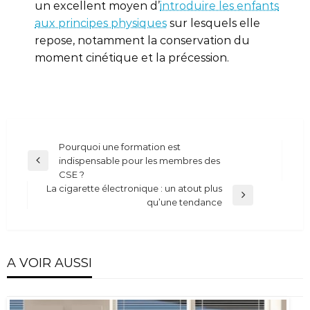
un excellent moyen d’
introduire les enfants
aux principes physiques
sur lesquels elle
repose, notamment la conservation du
moment cinétique et la précession.
Navigation
Pourquoi une formation est
indispensable pour les membres des
de
Previous
CSE ?
Post
l’article
La cigarette électronique : un atout plus
Next
qu’une tendance
Post
A VOIR AUSSI