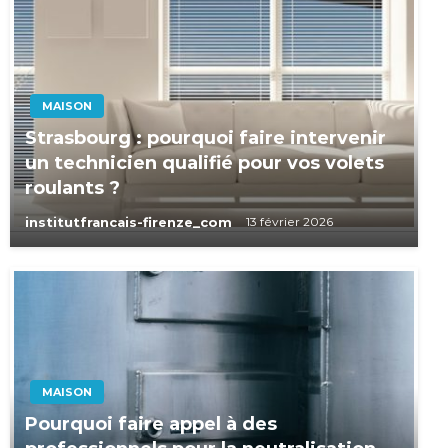
MAISON
Strasbourg : pourquoi faire intervenir
un technicien qualifié pour vos volets
roulants ?
institutfrancais-firenze_com
13 février 2026
MAISON
Pourquoi faire appel à des