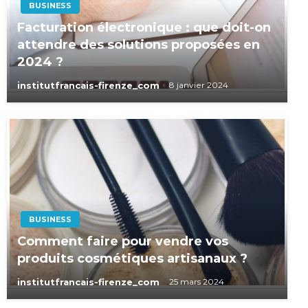
BUSINESS
Facturation électronique : que doit-on
attendre des solutions proposées en
2024 ?
institutfrancais-firenze_com
8 janvier 2024
BUSINESS
Comment faire pour vendre vos
produits cosmétiques artisanaux ?
institutfrancais-firenze_com
25 mars 2024