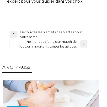
expert pour vous guider dans vos choix.
Navigation
Découvrez les bienfaits des plantes pour
Previous
votre santé
de
Post
Ne manquez jamais un match de
l’article
Next
football important : toutes les astuces
Post
A VOIR AUSSI