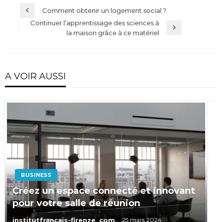
Navigation
Comment obtenir un logement social ?
Previous
de
Continuer l’apprentissage des sciences à
Post
Next
la maison grâce à ce matériel
l’article
Post
A VOIR AUSSI
BUSINESS
Créez un espace connecté et innovant
pour votre salle de réunion
institutfrancais-firenze_com
25 mars 2024