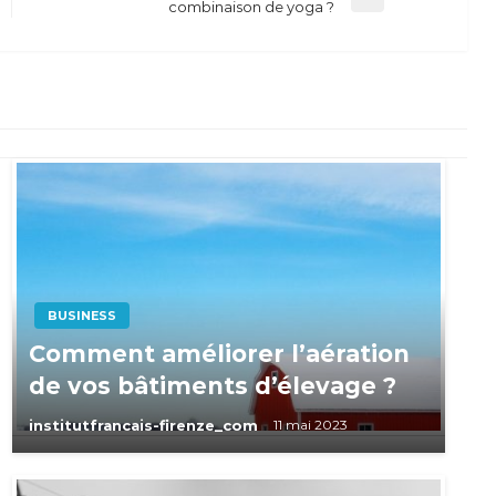
Next
combinaison de yoga ?
Post
BUSINESS
Comment améliorer l’aération
de vos bâtiments d’élevage ?
institutfrancais-firenze_com
11 mai 2023