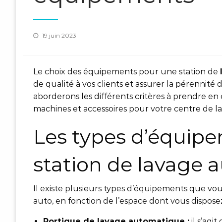
Posted
19 juin 2023
on
Le choix des équipements pour une station de
de qualité à vos clients et assurer la pérennité 
aborderons les différents critères à prendre en
machines et accessoires pour votre centre de l
Les types d’équip
station de lavage 
Il existe plusieurs types d’équipements que vou
auto, en fonction de l’espace dont vous dispose
Portique de lavage automatique :
il s’ag