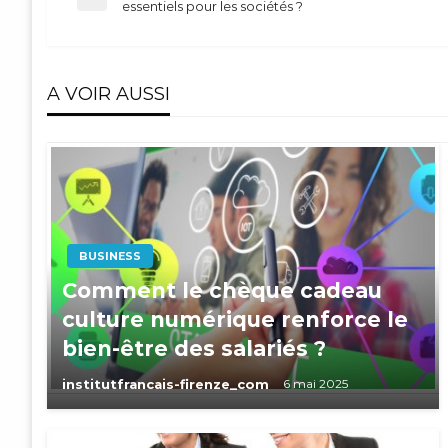
Navigation
Previous
essentiels pour les sociétés ?
Post
de
A VOIR AUSSI
l’article
BUSINESS
Comment le chèque cadeau
culture numérique renforce le
bien-être des salariés ?
institutfrancais-firenze_com
6 mai 2025