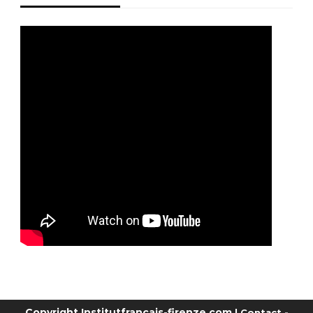
Copyright Institutfrancais-firenze.com
|
Contact
-