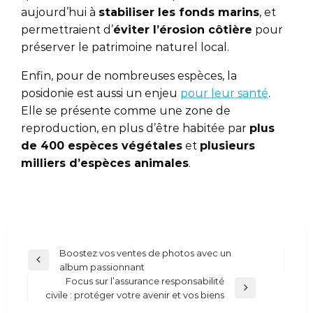
aujourd’hui à
stabiliser les fonds marins
, et
permettraient d’
éviter l’érosion côtière
pour
préserver le patrimoine naturel local.
Enfin, pour de nombreuses espèces, la
posidonie est aussi un enjeu
pour leur santé
.
Elle se présente comme une zone de
reproduction, en plus d’être habitée par
plus
de 400 espèces végétales
et
plusieurs
milliers d’espèces animales
.
Navigation
Boostez vos ventes de photos avec un
Previous
album passionnant
de
Post
Focus sur l’assurance responsabilité
l’article
Next
civile : protéger votre avenir et vos biens
Post