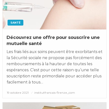
SANTÉ
Découvrez une offre pour souscrire une
mutuelle santé
Les frais liés aux soins peuvent être exorbitants et
la Sécurité sociale ne propose pas forcément des
remboursements à la hauteur de toutes les
espérances. C’est pour cette raison qu’une telle
souscription reste primordiale pour accéder plus
facilement à tous…
Posted
19 octobre 2021
institutfrancais-firenze_com
on