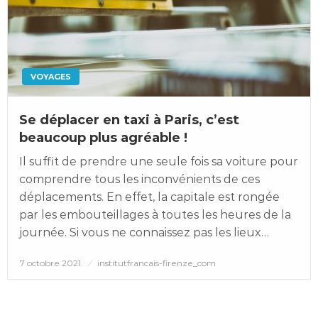
VOYAGES
Se déplacer en taxi à Paris, c’est
beaucoup plus agréable !
Il suffit de prendre une seule fois sa voiture pour
comprendre tous les inconvénients de ces
déplacements. En effet, la capitale est rongée
par les embouteillages à toutes les heures de la
journée. Si vous ne connaissez pas les lieux…
Posted
7 octobre 2021
institutfrancais-firenze_com
on