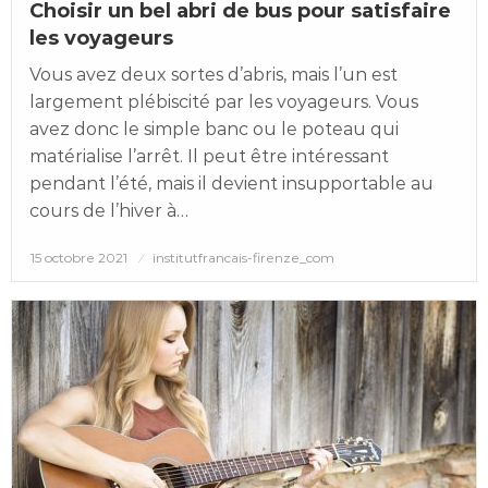
Choisir un bel abri de bus pour satisfaire
les voyageurs
Vous avez deux sortes d’abris, mais l’un est
largement plébiscité par les voyageurs. Vous
avez donc le simple banc ou le poteau qui
matérialise l’arrêt. Il peut être intéressant
pendant l’été, mais il devient insupportable au
cours de l’hiver à…
Posted
15 octobre 2021
institutfrancais-firenze_com
on