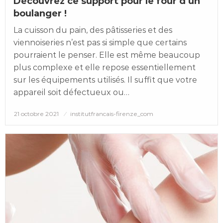
Découvrez ce support pour le four d’un
boulanger !
La cuisson du pain, des pâtisseries et des
viennoiseries n’est pas si simple que certains
pourraient le penser. Elle est même beaucoup
plus complexe et elle repose essentiellement
sur les équipements utilisés. Il suffit que votre
appareil soit défectueux ou…
Posted
21 octobre 2021
institutfrancais-firenze_com
on