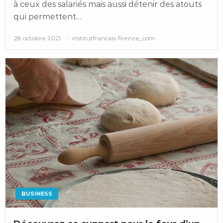
à ceux des salariés mais aussi détenir des atouts
qui permettent…
Posted
28 octobre 2021
institutfrancais-firenze_com
on
BUSINESS