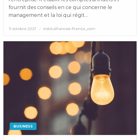
fournit des conseils en ce qui concerne le
management et la loi qui régit…
Posted
11 octobre 2021
institutfrancais-firenze_com
on
BUSINESS