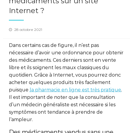
médicaments sur un site
Internet ?
Posted
28 octobre 2021
on
Dans certains cas de figure, il n’est pas
nécessaire d’avoir une ordonnance pour obtenir
des médicaments. Ces derniers sont en vente
libre et ils soignent les maux classiques du
quotidien. Grâce à Internet, vous pourrez donc
acheter quelques produits très facilement
puisque
la pharmacie en ligne est très pratique
.
Il est important de noter que la consultation
d’un médecin généraliste est nécessaire si les
symptômes ont tendance à prendre de
l’ampleur.
Des médicaments vendus sans une