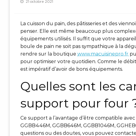
Posted
21 octobre 2021
on
La cuisson du pain, des pâtisseries et des viennoi
penser. Elle est même beaucoup plus complexe 
équipements utilisés. Il suffit que votre appar
boule de pain ne soit pas sympathique à la dég
rendre sur la boutique
www.macuisinepro.fr
pui
pour optimiser votre quotidien. Comme le débit 
est impératif d’avoir de bons équipements.
Quelles sont les ca
support pour four 
Ce support a l’avantage d’être compatible avec p
GGBB446M, GGBB646M, GGBB1046M, GGHEB611-
questions ou des doutes, vous pouvez contacter