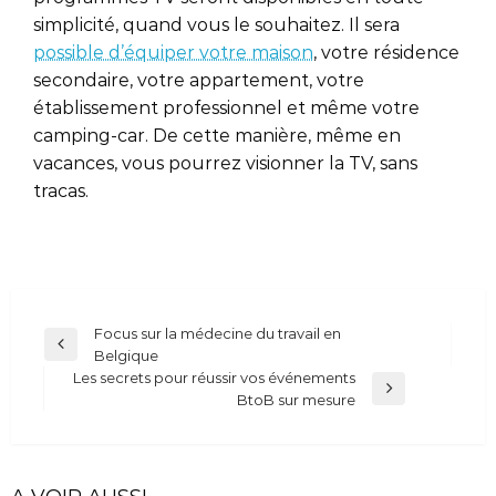
simplicité, quand vous le souhaitez. Il sera
possible d’équiper votre maison
, votre résidence
secondaire, votre appartement, votre
établissement professionnel et même votre
camping-car. De cette manière, même en
vacances, vous pourrez visionner la TV, sans
tracas.
Navigation
Focus sur la médecine du travail en
Previous
Belgique
de
Post
Les secrets pour réussir vos événements
l’article
Next
BtoB sur mesure
Post