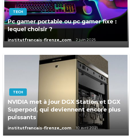
TECH
Pc gamer portable ou pc gamer fixe :
lequel choisir ?
institutfrancais-firenze_com
2 juin 2025
TECH
NVIDIA met à jour DGX Station et DGX
Superpod, qui deviennent encore plus
puissants
institutfrancais-firenze_com
10 avril 2021