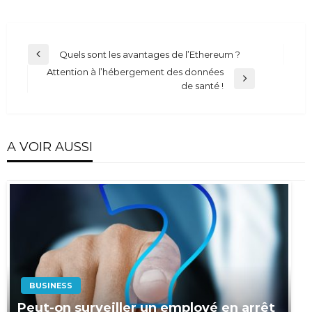
Navigation
Quels sont les avantages de l’Ethereum ?
Previous
de
Attention à l’hébergement des données
Post
Next
de santé !
l’article
Post
A VOIR AUSSI
BUSINESS
Peut-on surveiller un employé en arrêt